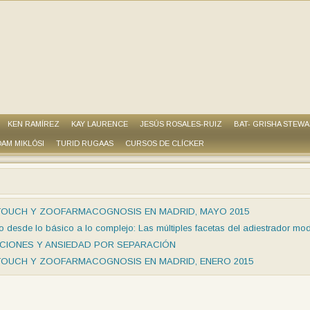
KEN RAMÍREZ
KAY LAURENCE
JESÚS ROSALES-RUIZ
BAT- GRISHA STEW
AM MIKLÓSI
TURID RUGAAS
CURSOS DE CLÍCKER
TOUCH Y ZOOFARMACOGNOSIS EN MADRID, MAYO 2015
 desde lo básico a lo complejo: Las múltiples facetas del adiestrador mo
OCIONES Y ANSIEDAD POR SEPARACIÓN
TOUCH Y ZOOFARMACOGNOSIS EN MADRID, ENERO 2015