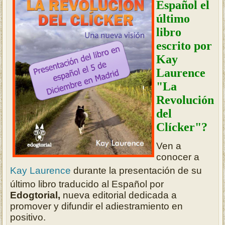
Español el
último
libro
escrito por
Kay
Laurence
"La
Revolución
del
Clícker"?
Ven a
conocer a
Kay Laurence
durante la presentación de su
último libro traducido al Español por
Edogtorial,
nueva editorial dedicada a
promover y difundir el adiestramiento en
positivo.