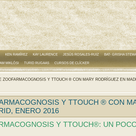
KEN RAMÍREZ
KAY LAURENCE
JESÚS ROSALES-RUIZ
BAT- GRISHA STEW
AM MIKLÓSI
TURID RUGAAS
CURSOS DE CLÍCKER
E ZOOFARMACOGNOSIS Y TTOUCH ® CON MARY RODRÍGUEZ EN MAD
ARMACOGNOSIS Y TTOUCH ® CON M
ID, ENERO 2016
RMACOGNOSIS Y TTOUCH®: UN POC