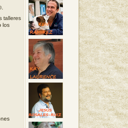
®.
 talleres
 los
ones