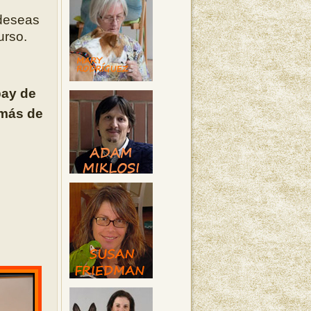
 deseas
urso.
pay de
emás de