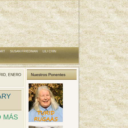
ART
SUSAN FRIEDMAN
LILI CHIN
Nuestros Ponentes
RID, ENERO
ARY
O MÁS