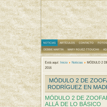
NOTICIAS
ARTÍCULOS
CONTACTO
FOTOS
DEBBIE MARTIN
MARY RGUEZ-TTOUCH®
AD
Está aquí:
Inicio
Noticias
MÓDULO 2 D
2016
MÓDULO 2 DE ZOOF
RODRÍGUEZ EN MADR
MÓDULO 2 DE ZOOFA
ALLÁ DE LO BÁSICO