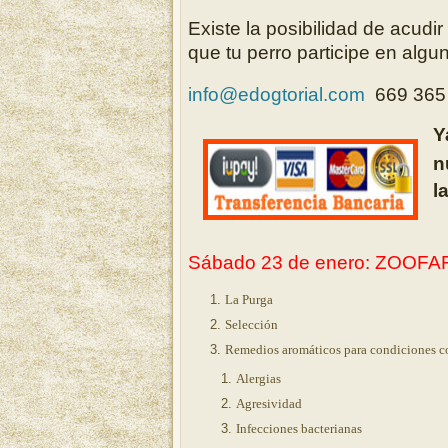
Existe la posibilidad de acud
que tu perro participe en algu
info@edogtorial.com
669 365
Y
n
l
Sábado 23 de enero: ZOOF
La Purga
Selección
Remedios aromáticos para condiciones 
Alergias
Agresividad
Infecciones bacterianas