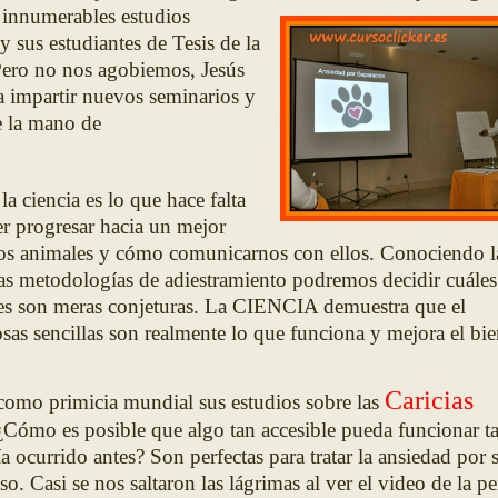
 innumerables estudios
y sus estudiantes de Tesis de la
Pero no nos agobiemos, Jesús
 a impartir nuevos seminarios y
e la mano de
 ciencia es lo que hace falta
r progresar hacia un mejor
os animales y cómo comunicarnos con ellos. C
onociendo l
ntas metodologías de adiestramiento podremos decidir cu
ále
s
áles son meras conjeturas. La CIENCIA demuestra que el
osas sencillas son realmente lo que funciona y mejora el bi
Caricias
como primicia mundial sus estudios sobre las
 ¿Cómo es posible que algo tan accesible pueda funcionar t
a ocur
rido antes? Son perfectas para tratar la ansiedad por 
so. Ca
si se nos saltaron las lágrimas al ver el video de la p