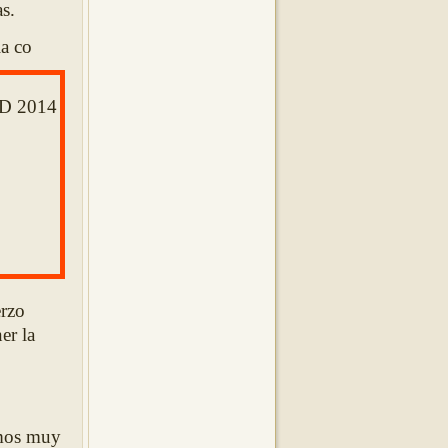
s.
la co
erzo
er la
amos muy