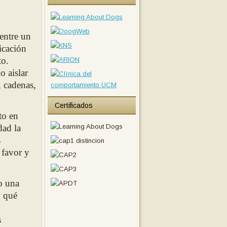
entre un
icación
to
.
o aislar
, cadenas,
Certificados
to en
dad la
s
 favor y
o una
y qué
s