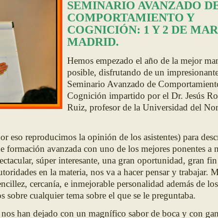
SEMINARIO AVANZADO D
COMPORTAMIENTO Y
COGNICIÓN: 1 Y 2 DE MA
MADRID.
Hemos empezado el año de la mejor ma
posible, disfrutando de un impresionant
Seminario Avanzado de Comportamient
Cognición impartido por el Dr. Jesús Ro
Ruiz, profesor de la Universidad del Nor
or eso reproducimos la opinión de los asistentes) para descr
de formación avanzada con uno de los mejores ponentes a n
ectacular, súper interesante, una gran oportunidad, gran fin
utoridades en la materia, nos va a hacer pensar y trabajar.
ncillez, cercanía, e inmejorable personalidad además de los
s sobre cualquier tema sobre el que se le preguntaba.
 nos han dejado con un magnífico sabor de boca y con ga