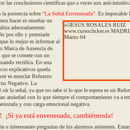
las conclusiones científicas que a veces son anti-intuitiva
os la ponencia sobre
“La Señal Envenenada”
. Es impecable 
mos hacer es enseñar un
ealiza adecuadamente
rlo por ello y premiarle
que lo mejor es informar al
 o Marca de Ausencia de
en que se comete con un
cuando rectifica. En una
icos explicativos queda
cer es mezclar Refuerzo
rzo Negativo. La
 oír la señal, ya que no sabe si lo que le espera es un Refu
ran ansiedad con lo que siempre el comportamiento va a ten
teriorada y con carga emocional negativa.
! ¡Si ya está envenenada, cambiémosla!
ón e interesantes preguntas de los alumnos asistentes. Est