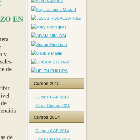
E
RZO
EN
nera
e
o y
sales-
te de
Cursos 2015
ibir
ivel
Cursos CAP 2015
 de
Otros Cursos 2015
 Mención
Cursos 2014
Cursos CAP 2014
na
s d
e
Otros Cursos 2014