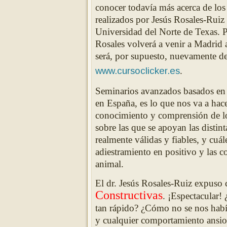
c
onocer todavía más acerca de los
realizados por Jesús Rosales-Ruiz 
Universidad del Norte de Texas. 
Rosales volverá a venir
a
Mad
rid
será, por supuesto, nuevamente d
www.cursoclicke
r.es
.
Seminarios avanzados basados en la
en España, es lo que nos va
a hace
conocimiento y comprensión de l
sobre las que se apoyan las disti
realmente válidas y fiables, y cu
adiestramiento en positivo y las c
animal.
El dr. Jesús Rosales-Ruiz expuso 
Constructivas
.
¡Espectac
ular!
tan rápido? ¿Cómo no se nos habí
y cualquier comportamiento ansio