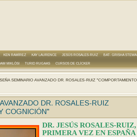
KEN RAMÍREZ
KAY LAURENCE
JESÚS ROSALES-RUIZ
BAT- GRISHA STEW
AM MIKLÓSI
TURID RUGAAS
CURSOS DE CLÍCKER
SEÑA SEMINARIO AVANZADO DR. ROSALES-RUIZ "COMPORTAMIENTO
AVANZADO DR. ROSALES-RUIZ
 COGNICIÓN"
DR. JES
ÚS ROSALES-RUIZ,
PRIMERA VEZ EN ESPAÑA