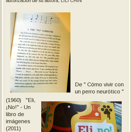
autorización de su autora, LILI CHIN
De " Cómo vivir con
un perro neurótico "
(1960)
"Eli,
¡No!" - Un
libro de
imágenes
(2011)