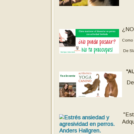
¿NO
Como m
De Sî
"AU
De 
"Est
Adqu