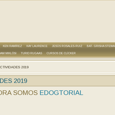
KEN RAMÍREZ
KAY LAURENCE
JESÚS ROSALES-RUIZ
BAT- GRISHA STEW
AM MIKLÓSI
TURID RUGAAS
CURSOS DE CLÍCKER
CTIVIDADES 2019
DES 2019
RA SOMOS
EDOGTORIAL