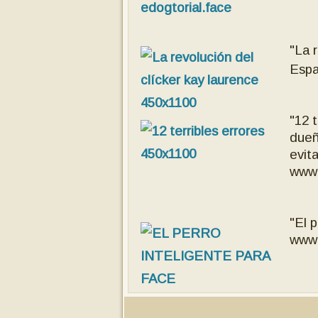
"La 
Espa
"12 
dueñ
evit
www.
"El 
www.