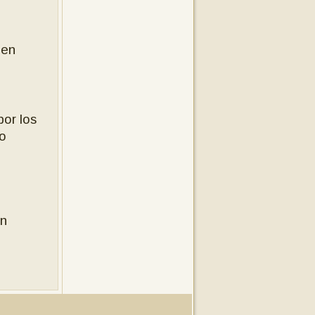
 en
por los
mo
en